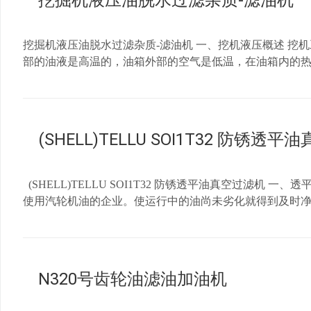
挖掘机液压油脱水过滤杂质-滤油机
http://www.023bj.net http://www.023cqbj.com 联系电话：023-
挖掘机液压油脱水过滤杂质-滤油机 一、挖机液压概述 
部的油液是高温的，油箱外部的空气是低温，在油箱内的
中就会混有水，造成液压油乳化。生成酸性物质腐蚀金属
的金属颗粒过滤掉，而小于10µm的颗粒液压滤芯就不能
二、液压油真空滤油机用途: 用于不合格的润滑油、液压
系统的正常运行。 三、液压油真空滤油机特点: 1、滤除
(SHELL)TELLU SOI1T32 防锈透
三维立体蒸发技术，多层次油水分离技术，迅速分离油中的
液位控制、自动消泡控制、自动压力保护以及精良的配置，保
工，重庆建工，中铁集团等单位用于液压油的循环过滤，既保证了液压
(SHELL)TELLU SOI1T32 防锈透平油真空过滤
设备有限公司
使用汽轮机油的企业。使运行中的油尚未劣化就得到及时
水分、气体、杂质。使油品的各项质量指标满足《GB/T75
可在线破乳、脱水、除酸、除杂，使严重浑浊乳化的透平油
力。2.采用国内新工艺，集重力法、汽化法、凝聚法、真
械杂质，并配置滤芯污染度自动检测功能。4.加热系统采
N320号齿轮油滤油加油机
控制系统、自动压力保护系统，以及精良的配置，保证设备高
油泵与加热系统连锁，避免误操作带来的不利影响。7.设有