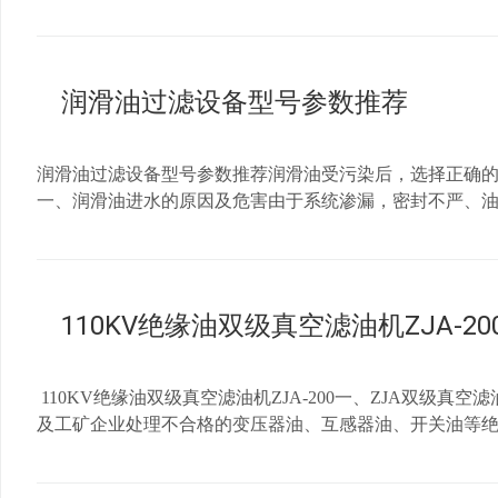
度，否则变压器的绝缘强度试验很难过关。而且，500kV
长。过滤精度50μm和20μm，以过滤除油中的铁屑类较
在50-70度之间2.流量设定满足变压器额定流量的10%-
作2）精滤器采用高分子聚合变孔径滤材,滤材纤维及孔径沿
电。可通过变频滤油机调接流量，或通过调节滤油机内循
杂质，过滤后的油品清洁度达到NSA6级.3）配置有­­
润滑油过滤设备型号参数推荐
用成本，确保过滤系统安全。 五、真空滤油机控制系统1
泵，油泵与加热器三位一体保护设计，防止加热器干烧和油
延长电器的使用寿命。5）控制版面设计易操作，按钮设计
润滑油过滤设备型号参数推荐润滑油受污染后，选择正确
机具有相序、缺相保护功能；7）电控柜内布线用标准线槽
一、润滑油进水的原因及危害由于系统渗漏，密封不严、
www.cqbangjie.com 联系电话：023-65807217/1388396860
温、含水下工作必然导致部份油液裂解变质析出胶状物质
剧。加大了润滑油的乳化程度，使润滑油在温度较高时易
过滤设备1.对于含有杂质的润滑油（不含水分或水含量不超标）
有水分，气体，杂质的润滑油必须选用TYA润滑油真空滤油机
110KV绝缘油双级真空滤油机ZJA-20
乳化，彻底分离油品里的水，气和杂质。重庆邦杰净油设备有限公司企业网站：http
110KV绝缘油双级真空滤油机ZJA-200一、ZJA双级
及工矿企业处理不合格的变压器油、互感器油、开关油等
于110KV/220KW/500KV电力设备用电器绝缘油
证电力设备的安全运行，从而延长绝缘油及电力设备的使用