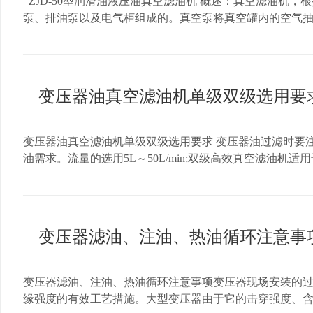
ZJD-50型润滑油液压油真空滤油机 概述：真空滤油机
机械事故，在油泵的下部设有安全阀（产品出厂时已调节
泵、排油泵以及电气柜组成的。真空泵将真空罐内的空气
的最高压力值。4.油泵和电动机装在过滤部份的测面，油
热器，经过加热等40~60℃的油通过自动油位控制阀，
滑的。6.粗滤器安装在油泵的吸入端，它的作用是防止大
中的水份急速蒸发成水蒸气并连续被真空泵吸入冷凝器内
物，不但使滤油能力迅速下降，还有可能将过滤网损坏。
过滤出来，从而完成真空滤油机迅速除去油中杂质、水份、
片是板，第二片是框、第三片是板、第四片是框……以此
列液压油滤油机型号及技术指标 指标名称 单位 ZJD-10 ZJD-20 ZJD-30
变压器油真空滤油机单级双级选用要
滤器，试车前在各板框之间夹好滤纸，将板框压紧。开机
工作噪声 dB(A) ≤75 ≤75 ≤75 ≤78 ≤78 运行温度 ℃ 0-
（或铁管）与滤油机的吸油端和排油端连接好，再检查进
≤15 min,运行油≤30min 加热功率 KW 9 15 24 30 60 总功率 KW 
所指示的方向，不能反转。如一切正常，开机后几秒钟内
变压器油真空滤油机单级双级选用要求 变压器油过滤时要
故障后再试，防止齿轮泵在无润滑油时被损坏。如开机后发现
油需求。流量的选用5L～50L/min;双级高效真空滤油
作规程操作前将冲好孔的滤纸，仔细地夹在每个滤板、滤框
试验和有害气体检测，双级高效真空滤油机采用双真空泵双循环
漏，影响过滤效果。滤纸在使用前应进行干燥，干燥温度1
机加热系统要求1）加热表面热负荷低于1.0W/cm.在加
面）应对着滤框放置，不应对滤板，以免滤渣在过滤时被
无油干烧，加热系统与真空系统、排油系统三位一体联锁保
布，以增加滤纸的强度。放好滤纸后，转动手轮将滤板压
延长电器使用寿命。4）优化的加热装置设计，有效地杜绝
管道上用户有阀门时，应将阀门旋开。接通电动机的电源，使滤
变压器滤油、注油、热油循环注意事
可在20~80℃之间任意调节，恒温加热。同时，根椐气候
范围内，过滤的初始压力较低，随 着过滤时间增长，滤渣
象，运转时，轴封不漏油，技术指标达到国家标准；2）此
滤油过程中，提取油样时，可以旋开油嘴取样。停机时，
样正常，确保整机性能稳定，提高油品处理效率。三、 真
洗滤纸和滤框内滤渣，更换滤纸重新夹好压紧，盖上油箱
变压器滤油、注油、热油循环注意事项变压器现场安装的
空分离面积，油雾在真空分离器内通过薄膜雾化器，喷淋
缘强度的有效工艺措施。大型变压器由于它的击穿强度、
的汽化分离时间,能够充分地脱除水分和气体.四、 真空