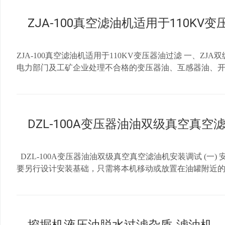
途 1、变压器加油、补油。 2、变压器油的脱水、脱气、
体空间及表面积，脱水效高；5.油液间接加热系统，其加热元
ZJA-100真空滤油机适用于110KV
系统设置，其过滤精度高（精度高达1µm），纳污能力强，使用寿命
150ZJA-200ZJA-300设备技术参数公称流量L/H18003000
压力MPa≤0.5过滤精度µm≤1加热功率KW24367296120180总功率
ZJA-100真空滤油机适用于110KV变压器油过滤 一、Z
油指标 微水含量ppm≤5 (GB/T 7600-2014)含气量%≤0.1 (DL/
电力部门及工矿企业处理不合格的变压器油、互感器油、
≤NAS1638 - 6 （DL/T 432-2007）四、 Z
主要适用于110KV/220KW/500KV电力设备用电
根据使用环境需要，设备设有常规电气控制系统与防爆电气
质量，保证电力设备的安全运行，从而延长绝缘油及电力设
体及管道设有普通碳素钢与不锈钢材质供选择； 5、可选
滤油机用途 1、变压器加油、补油。 2、变压器油的脱水
式、帆布式、敞开式供选择。重庆邦杰净油设备有限公司企业网站：www.cqban
置，超大立体空间及表面积，脱水效高； 5.油液间接加热系
DZL-100A变压器油油双级真空真空
进加密过滤系统设置，其过滤精度高（精度高达1µm），纳污能力
ZJA-100 ZJA-150 ZJA-200 ZJA-300 设备 技术 参数 公称流量 L/
DZL-100A变压器油油双级真空真空滤油机安装调试 (一
要另行设计安装基础，只需将本机移动或放置在油罐附近的平
源进线的选用必须能够承载本机全开状态时的最大电流。 （
线电源，相线和零线的电压为220V;本机应安全接地，要
空泵启动以后，自动启动）。 4、检查真空泵、油泵、温控
不要长时间空载，特别是在检查温控仪与加热功能的联锁情况时，只能