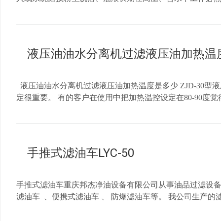
润滑膜厚度减小，机械接触面磨损加剧。 加大了润滑油
影响润滑油路正常循环。 二、选择合适过滤设备 1.对于
有（1,3,5,10微米精度可选） 2.对于含有水分，气体，
气、去除杂质等净化处理。 可破除乳化，彻底分离油品里的水，气和杂质。 重
液压油油水分离机过滤液压油加热温
咨询电话：023-65807217/13883968605
液压油油水分离机过滤液压油加热温度是多少 ZJD-30
定很重要。 有的客户在使用中把加热温控设定在80-90
科学的加热温度设置：60度。采用精密滤芯过滤液压油，使
手推式滤油车LYC-50
手推式滤油车重庆邦杰净油设备有限公司从事油品过滤设备专
滤油车 、便携式滤油车 、 防爆滤油车等。 我公司生
专用设备，它能有效过滤液压系统污染物，延长液压元件的使
车用途与功能 LYC系列滤油加油车广泛用于电站、电厂