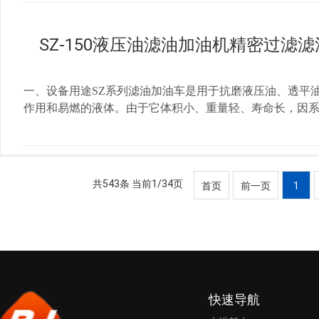
压油透平油、润滑油、压缩机油、锭子油机械油等液体油液
粒杂质，然后，油液在流经一级精过滤器时，大于10-20
SZ-150液压油滤油加油机精密过滤
配置，可达1μm 油液清洁度可达NAS1638 6级。该
5、10、20、30、40、50微米。用户可根据需要自由选
20LYC-30LYC-50LYC-100LYC-200LYC-300额定流量L/
一、设备用途SZ系列滤油加油车是用于抗磨液压油、透平
380v×3/50HZ管径进mm252532385065出mm252532385065外
作用和易燃的液体。由于它体积小、重量轻、寿命长，因
kg65709 0120150190 三、注意事项 1. 为
机的驱动下使油液经粗滤器滤除大颗粒杂质，然后，油液在流
<500毫米; ★每次滤完油后，必须打开初滤器，精滤器
去。过滤器过滤芯精度根据用户要求配置，可达1μm 油液清
阀,请先排尽存油后再清洗或更换. 四、使用与保养 1
使用维修方便。滤油精度有1、3、5、10、20、30、4
因粗滤芯/滤袋堵塞造成油泵噪音增加，应及时清洗粗滤芯/
术参数表指标名称单位SZ-20SZ-50SZ-100SZ-200SZ-300额定
共543条 当前1/34页
首页
前一页
1
换。 4 、如果滤油车抽不出油，应检查油泵转向是否
进 mm2532445065出mm2532445065外形尺寸长mm5006509006
减少时，应检查粗、精滤芯是否堵塞严重。油泵轴封是否
快速导航