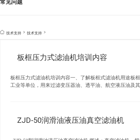
常见问题
技术支持
技术支持
板框压力式滤油机培训内容
板框压力式滤油机培训内容一、了解板框式滤油机用途板
工业等单位，用来过滤变压器油、透平油、航空液压油及
油、煤油等无润滑性类不适用。当油中水份过多时，可先
结构特征1.滤油机是由过滤床、油泵和粗滤器等组成的可
滤板和滤框以及包括手动螺旋压紧装置和压紧板的机构所
的中心管上和可移动的压紧板之间，从而形成了一个单独
ZJD-50润滑油液压油真空滤油机
后，从滤板另一相应通道引出干净的油。2.过滤时脏油经
留在滤纸表面上，乳化工油中的小水珠被滤纸中的毛细血
增多，过滤阻力增加，当增加到一定程度（一般为0.3-0.