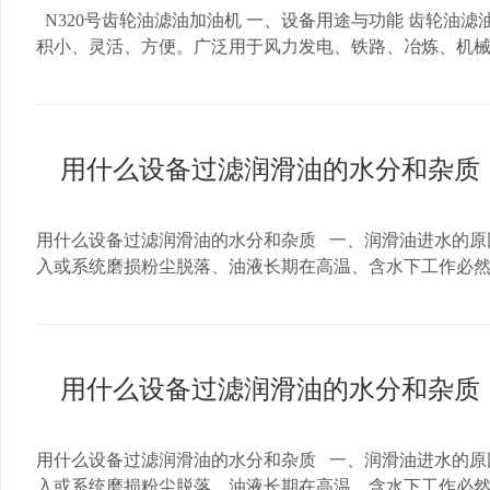
机型号及技术值 项目 参数名称 单位 TY-30 TY-50 TY-100 TY-150 
N320号齿轮油滤油加油机 一、设备用途与功能 齿轮油滤油加
压力 MPa ≤0.4 恒温控制范围 ℃ 20 — 80 电源 V 380V/50Hz
积小、灵活、方便。广泛用于风力发电、铁路、冶炼、机械、
Kg 350 400 850 1000 1200 外形尺寸 长 cm 120 125 150 18
有两级过滤，粗滤/精滤器底部都装有排污阀，维护保养滤
气量 % ≤0.1(GB/T423) 机械杂质 % 无(GB/T
送高粘度齿轮油时，油泵运行平稳。 5、设备有压力保护装
http://www.023bj.net http://www.cqbangjie.com 咨询电话：023
指标名称 单位 LYCG-20 LYCG-50 LYCG-100 LYCG-200 额定
11 17 17 管径 进 mm 25 32 40 50 出 mm 25 32 40 50 外形尺寸 
用什么设备过滤润滑油的水分和杂质
270 重庆邦杰净油设备有限公司企业网站： www.cqbangjie.com www
用什么设备过滤润滑油的水分和杂质 一、润滑油进水的原
入或系统磨损粉尘脱落、油液长期在高温、含水下工作必
润滑膜厚度减小，机械接触面磨损加剧。 加大了润滑油
影响润滑油路正常循环。 二、选择合适过滤设备 1.对于
有（1,3,5,10微米精度可选） 2.对于含有水分，气体，
气、去除杂质等净化处理。 可破除乳化，彻底分离油品里的水，气和杂质。 重
用什么设备过滤润滑油的水分和杂质
咨询电话：023-65807217/13883968605
用什么设备过滤润滑油的水分和杂质 一、润滑油进水的原
入或系统磨损粉尘脱落、油液长期在高温、含水下工作必