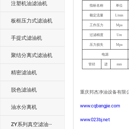
注塑机油滤油机
指标名称
单位
额定流量
L/min
板框压力式滤油机
工作压力
Mpa
过滤精度
Um
手提式滤油机
压力损失
Mpa
聚结分离式滤油机
电源
管径
进
mm
精密滤油机
脱色滤油机
重庆邦杰净油设备有限
www.cqbangjie.com
油水分离机
www.023bj.net
ZY系列真空滤油···